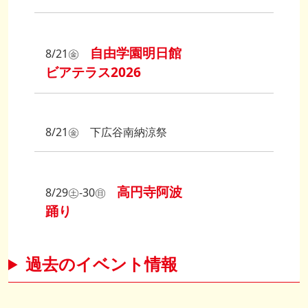
自由学園明日館
8/21㊎
ビアテラス2026
8/21㊎ 下広谷南納涼祭
高円寺阿波
8/29㊏‐30㊐
踊り
過去のイベント情報