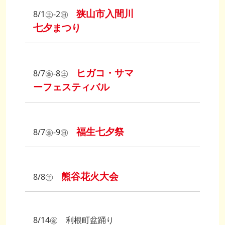
狭山市入間川
8/1㊏‐2㊐
七夕まつり
ヒガコ・サマ
8/7㊎‐8㊏
ーフェスティバル
福生七夕祭
8/7㊎‐9㊐
熊谷花火大会
8/8㊏
8/14㊎ 利根町盆踊り