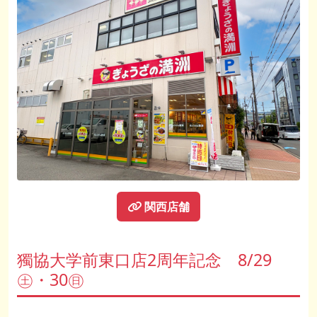
関西店舗
獨協大学前東口店2周年記念 8/29
㊏・30㊐