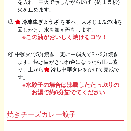
を入れ、中火で熱しながら広げ（約１５秒）
火を止めます。
③
を並べ、大さじ１/2の油を
冷凍生ぎょうざ
回しかけ、水を加え蓋をします。
※この油がおいしく焼けるコツ！
④ 中強火で5分焼き、更に中弱火で2～3分焼き
ます。焼き目がきつね色になったら皿に盛
り、上から
をかけて完成で
冷し中華タレ
す。
※水餃子の場合は沸騰したたっぷりの
お湯で約6分茹でてください
焼きチーズカレー餃子