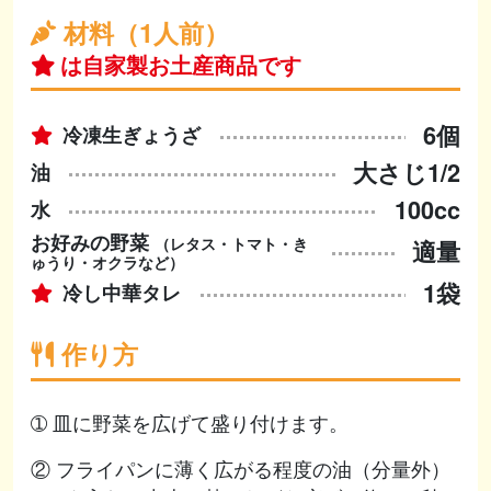
材料（1人前）
は自家製お土産商品です
6個
冷凍生ぎょうざ
大さじ1/2
油
100cc
水
お好みの野菜
（レタス・トマト・き
適量
ゅうり・オクラなど）
1袋
冷し中華タレ
作り方
➀ 皿に野菜を広げて盛り付けます。
② フライパンに薄く広がる程度の油（分量外）