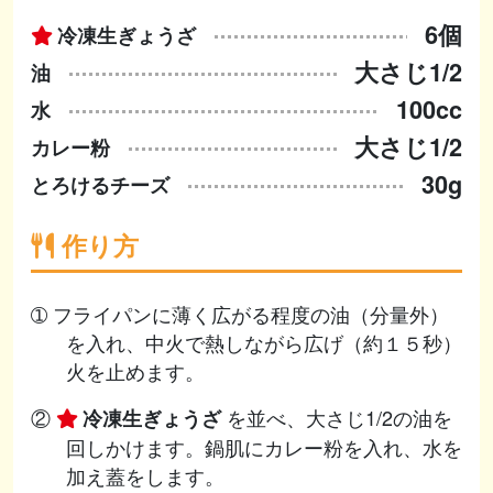
6個
冷凍生ぎょうざ
大さじ1/2
油
100cc
水
大さじ1/2
カレー粉
30g
とろけるチーズ
作り方
➀ フライパンに薄く広がる程度の油（分量外）
を入れ、中火で熱しながら広げ（約１５秒）
火を止めます。
②
を並べ、大さじ1/2の油を
冷凍生ぎょうざ
回しかけます。鍋肌にカレー粉を入れ、水を
加え蓋をします。