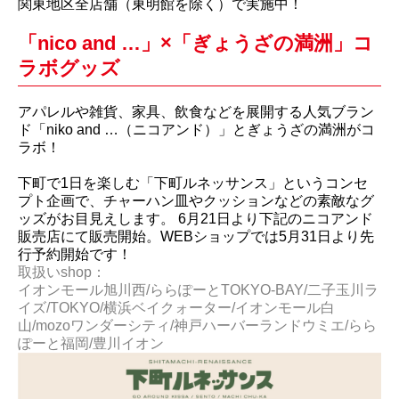
関東地区全店舗（東明館を除く）で実施中！
「nico and …」×「ぎょうざの満洲」コ
ラボグッズ
アパレルや雑貨、家具、飲食などを展開する人気ブラン
ド「niko and …（ニコアンド）」とぎょうざの満洲がコ
ラボ！
下町で1日を楽しむ「下町ルネッサンス」というコンセ
プト企画で、チャーハン皿やクッションなどの素敵なグ
ッズがお目見えします。 6月21日より下記のニコアンド
販売店にて販売開始。WEBショップでは5月31日より先
行予約開始です！
取扱いshop：
イオンモール旭川西/ららぽーとTOKYO-BAY/二子玉川ラ
イズ/TOKYO/横浜ベイクォーター/イオンモール白
山/mozoワンダーシティ/神戸ハーバーランドウミエ/らら
ぽーと福岡/豊川イオン